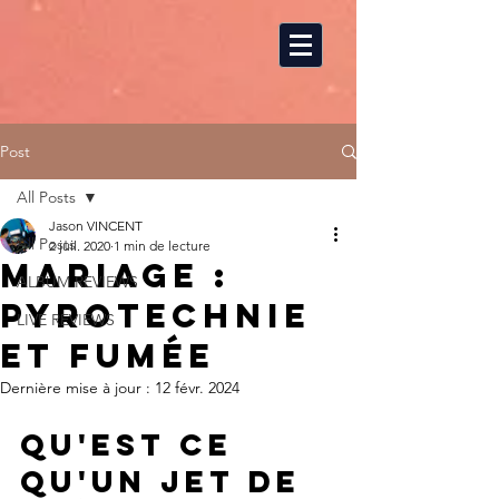
Post
All Posts
Jason VINCENT
All Posts
2 juil. 2020
1 min de lecture
Mariage :
ALBUM REVIEWS
pyrotechnie
LIVE REVIEWS
et fumée
Dernière mise à jour :
12 févr. 2024
Qu'est ce 
qu'un jet de 