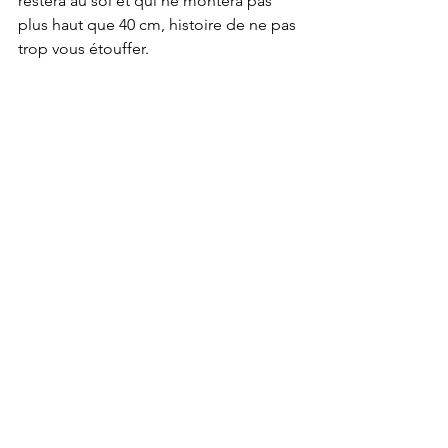
restera au sol et qui ne montera pas 
plus haut que 40 cm, histoire de ne pas 
trop vous étouffer.