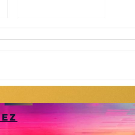
Diaporama/montage
photos vidéos
tez