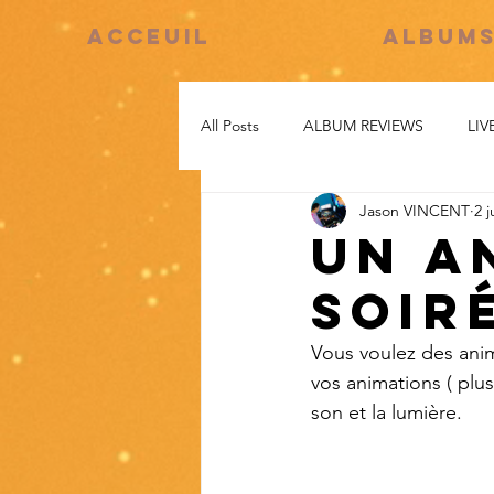
ACCEUIL
ALBUM
All Posts
ALBUM REVIEWS
LIV
Jason VINCENT
2 j
Un a
soir
Vous voulez des anim
vos animations ( plu
son et la lumière.