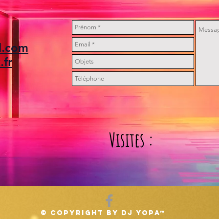
l.com
.fr
Visites :
© Copyright by DJ Yopa™