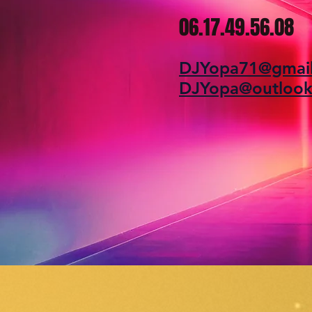
06.17.49.56.08
DJYopa71@gmai
DJY
opa@outlook