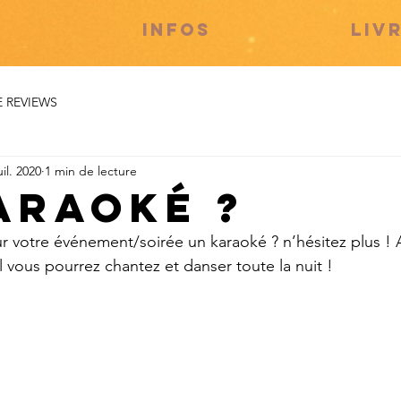
S
INFOS
LIV
E REVIEWS
uil. 2020
1 min de lecture
araoké ?
 votre événement/soirée un karaoké ? n’hésitez plus ! 
l vous pourrez chantez et danser toute la nuit !