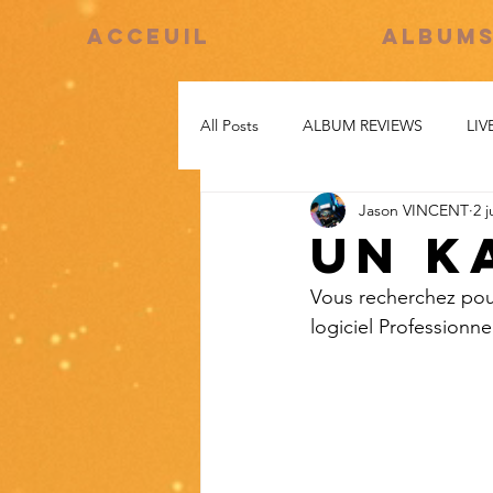
ACCEUIL
ALBUM
All Posts
ALBUM REVIEWS
LIV
Jason VINCENT
2 j
Un k
Vous recherchez pour
logiciel Professionne