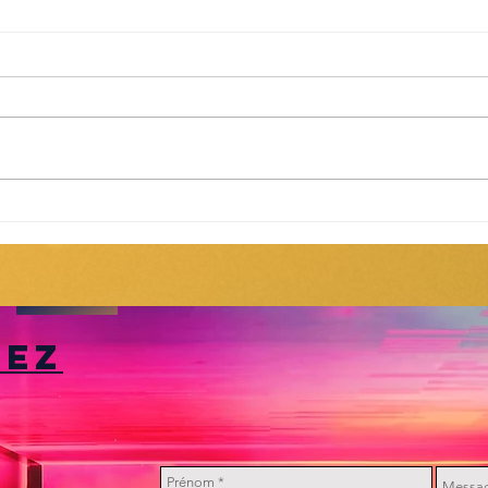
Vidéo Jockey /
vj
tez